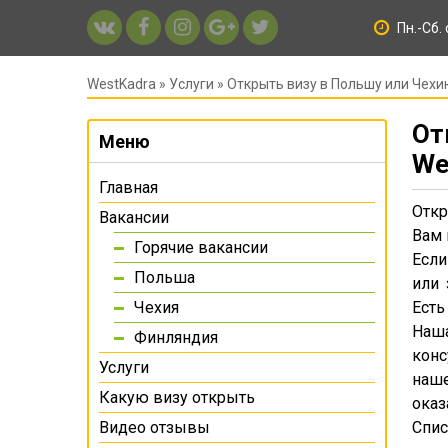
Пн.-Сб. 
WestKadra
»
Услуги
» Открыть визу в Польшу или Чех
От
Меню
We
Главная
Откр
Вакансии
Вам 
Горячие вакансии
Если
Польша
или 
Чехия
Есть
Наш
Финляндия
конс
Услуги
наше
Какую визу открыть
оказ
Видео отзывы
Спис