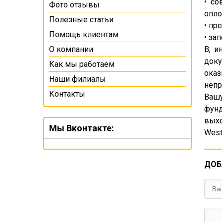
• со
Фото отзывы
опло
Полезные статьи
• пр
Помощь клиентам
• за
О компании
В, и
доку
Как мы работаем
ока
Наши филиалы
непр
Контакты
Ваш
фунд
выхо
Мы Вконтакте:
West
ДОБ