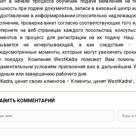
вет в начале процесса обучение подачи заявления на п
шность при подаче документов, записи в визовый центр и
едоставление в информировании относительно надлежащих
полнение, проверка анкет согласно соответствующих того и
нтернете на веб-страницах каждого посольства, консуль
ментов и процесс для регистрации на их подачу. Наш
зывается не исчерпывающей, а как следствие - 
едусмотренные моменты, которые могут увеличить сроки 
у поездку. Компания WestKadra поможет Вам помочь 
аментальным условиям присвоения виз в дальнейшем. W
дным или завершению рабочего дня.
Kadra, ценит своих клиентов – Клиенты, ценят WestKadra! ; 
АВИТЬ КОММЕНТАРИЙ