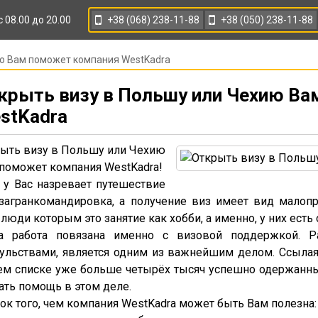
+38 (068) 238-11-88
+38 (050) 238-11-88
с 08.00 до 20.00
ию Вам поможет компания WestKadra
крыть визу в Польшу или Чехию Ва
stKadra
ыть визу в Польшу или Чехию
поможет компания WestKadra!
 у Вас назревает путешествие
загранкомандировка, а получение виз имеет вид малоп
 люди которым это занятие как хобби, а именно, у них есть
а работа повязана именно с визовой поддержкой. Ра
ульствами, является одним из важнейшим делом. Ссылая
м списке уже больше четырёх тысяч успешно одержанных
ать помощь в этом деле.
ок того, чем компания WestKadra может быть Вам полезна: