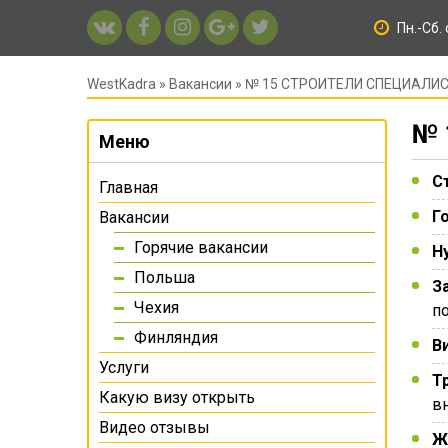
Пн.-Сб. 
WestKadra
»
Вакансии
» № 15 СТРОИТЕЛИ СПЕЦИАЛИ
№ 
Меню
С
Главная
Г
Вакансии
Горячие вакансии
Н
Польша
З
Чехия
по
Финляндия
В
Услуги
Т
Какую визу открыть
вн
Видео отзывы
Ж