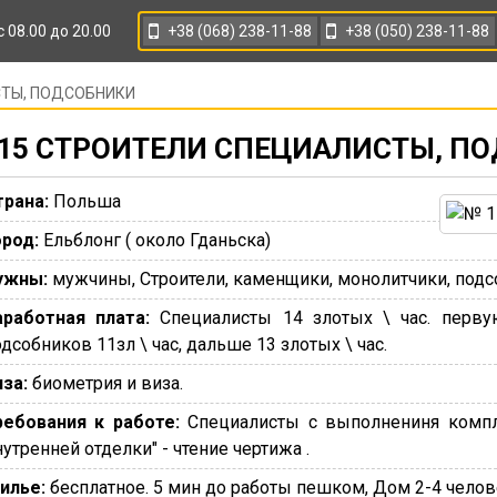
+38 (068) 238-11-88
+38 (050) 238-11-88
с 08.00 до 20.00
СТЫ, ПОДСОБНИКИ
15 СТРОИТЕЛИ СПЕЦИАЛИСТЫ, П
трана:
Польша
ород:
Ельблонг ( около Гданьска)
ужны:
мужчины, Строители, каменщики, монолитчики, подс
аработная плата:
Специалисты 14 злотых \ час. перву
дсобников 11зл \ час, дальше 13 злотых \ час.
иза:
биометрия и виза.
ребования к работе:
Специалисты с выполнениня компле
утренней отделки" - чтение чертижа .
илье:
бесплатное. 5 мин до работы пешком, Дом 2-4 челов