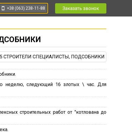
Заказать звонок
+38 (063) 238-11-88
ОДСОБНИКИ
обники.
ю неделю, следующий 16 злотых \ час. Для
ксных строительных работ от "котлована до
ека.